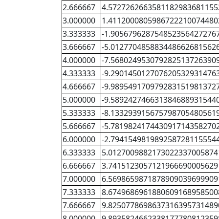
2.666667
4.5727262663581182983681155
3.000000
1.4112000805986722210074480
3.333333
-1.905679628754852356427276
3.666667
-5.012770485883448662681562
4.000000
-7.568024953079282513726390
4.333333
-9.290145012707620532931476
4.666667
-9.989549170979283151981372
5.000000
-9.589242746631384688931544
5.333333
-8.133293915675798705480561
5.666667
-5.781982417443091714358270
6.000000
-2.794154981989258728115554
6.333333
5.0127009882173022337005874
6.666667
3.7415123057121966690005629
7.000000
6.5698659871878909039699909
7.333333
8.6749686961880609168958500
7.666667
9.8250778698637316395731489
8.000000
9.8935824662338177780812359