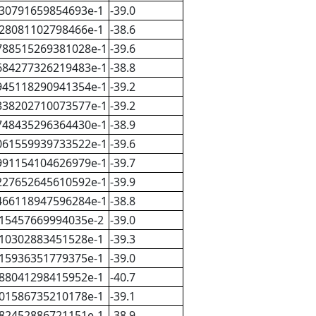
30791659854693e-1
-39.0
28081102798466e-1
-38.6
788515269381028e-1
-39.6
684277326219483e-1
-38.8
945118290941354e-1
-39.2
338202710073577e-1
-39.2
748435296364430e-1
-38.9
061559939733522e-1
-39.6
991154104626979e-1
-39.7
227652645610592e-1
-39.9
466118947596284e-1
-38.8
15457669994035e-2
-39.0
10302883451528e-1
-39.3
15936351779375e-1
-39.0
88041298415952e-1
-40.7
01586735210178e-1
-39.1
82452886721151e-1
-38.9