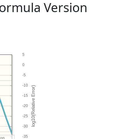
Formula Version
5
0
-5
-10
-15
-20
-25
-30
-35
ion