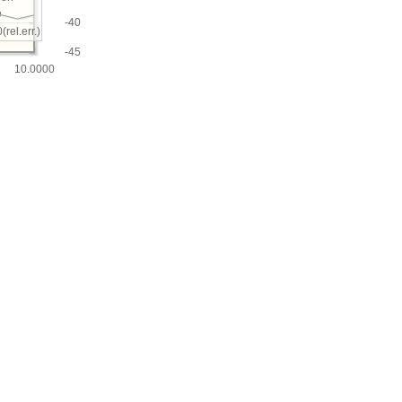
e
-40
(rel.err.)
-45
10.0000