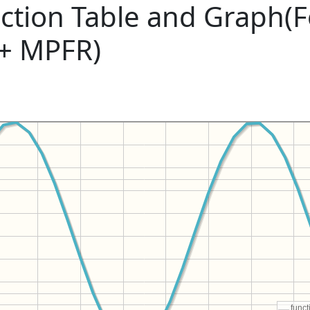
ction Table and Graph(
 + MPFR)
funct