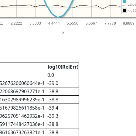
valu
log10
11
2.2222
3.3333
4.4444
5.5556
6.6667
7.7778
8.8889
x
log10(RelErr)
0.0
52676206060644e-1
-39.0
22068697903271e-1
-38.8
16302989996239e-1
-38.8
51679826611858e-1
-39.4
96257051462932e-1
-39.3
59117448427036e-1
-38.8
86163673263821e-1
-38.8