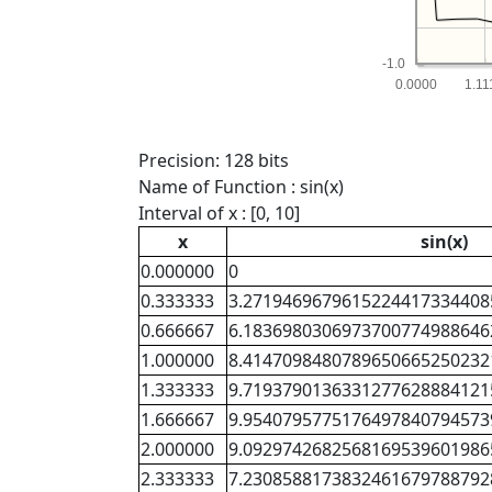
-1.0
0.0000
1.11
Precision: 128 bits
Name of Function : sin(x)
Interval of x : [0, 10]
x
sin(x)
0.000000
0
0.333333
3.2719469679615224417334408
0.666667
6.1836980306973700774988646
1.000000
8.4147098480789650665250232
1.333333
9.7193790136331277628884121
1.666667
9.9540795775176497840794573
2.000000
9.0929742682568169539601986
2.333333
7.2308588173832461679788792