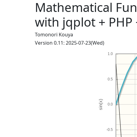
Mathematical Fun
with jqplot + PHP
Tomonori Kouya
Version 0.11: 2025-07-23(Wed)
1.0
0.5
0.0
-0.5