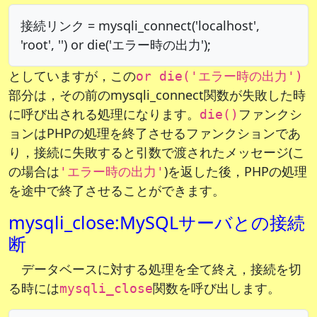
接続リンク = mysqli_connect('localhost',
'root', '') or die('エラー時の出力');
としていますが，この
or die('エラー時の出力')
部分は，その前のmysqli_connect関数が失敗した時
に呼び出される処理になります。
ファンクシ
die()
ョンはPHPの処理を終了させるファンクションであ
り，接続に失敗すると引数で渡されたメッセージ(こ
の場合は
)を返した後，PHPの処理
'エラー時の出力'
を途中で終了させることができます。
mysqli_close:MySQLサーバとの接続
断
データベースに対する処理を全て終え，接続を切
る時には
関数を呼び出します。
mysqli_close