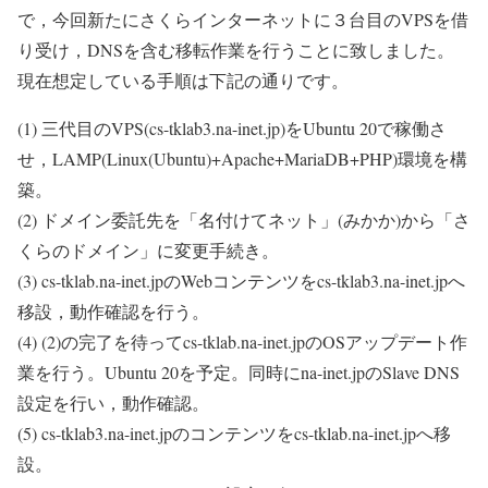
で，今回新たにさくらインターネットに３台目のVPSを借
り受け，DNSを含む移転作業を行うことに致しました。
現在想定している手順は下記の通りです。
(1) 三代目のVPS(cs-tklab3.na-inet.jp)をUbuntu 20で稼働さ
せ，LAMP(Linux(Ubuntu)+Apache+MariaDB+PHP)環境を構
築。
(2) ドメイン委託先を「名付けてネット」(みかか)から「さ
くらのドメイン」に変更手続き。
(3) cs-tklab.na-inet.jpのWebコンテンツをcs-tklab3.na-inet.jpへ
移設，動作確認を行う。
(4) (2)の完了を待ってcs-tklab.na-inet.jpのOSアップデート作
業を行う。Ubuntu 20を予定。同時にna-inet.jpのSlave DNS
設定を行い，動作確認。
(5) cs-tklab3.na-inet.jpのコンテンツをcs-tklab.na-inet.jpへ移
設。