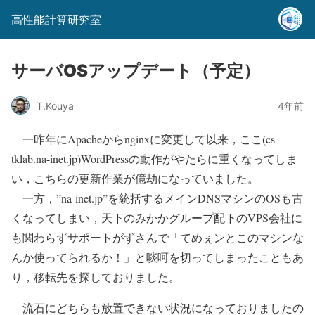
高性能計算研究室
サーバOSアップデート（予定）
T.Kouya
4年前
一昨年にApacheからnginxに変更して以来，ここ(cs-
tklab.na-inet.jp)WordPressの動作がやたらに重くなってしま
い，こちらの更新作業が億劫になっていました。
一方，”na-inet.jp”を統括するメインDNSマシンのOSも古
くなってしまい，天下のみかかグループ配下のVPS会社に
も関わらずサポートがずさんで「てめぇンとこのマシンな
んか使ってられるか！」と啖呵を切ってしまったこともあ
り，移転先を探しておりました。
流石にどちらも放置できない状況になっておりましたの