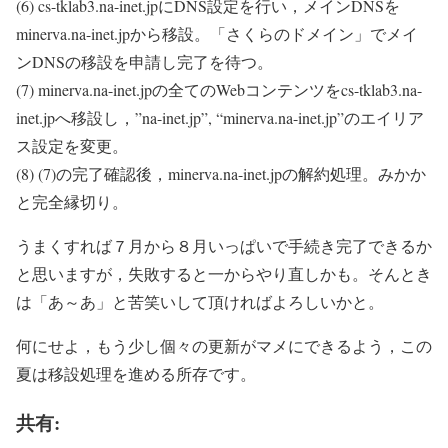
(6) cs-tklab3.na-inet.jpにDNS設定を行い，メインDNSを
minerva.na-inet.jpから移設。「さくらのドメイン」でメイ
ンDNSの移設を申請し完了を待つ。
(7) minerva.na-inet.jpの全てのWebコンテンツをcs-tklab3.na-
inet.jpへ移設し，”na-inet.jp”, “minerva.na-inet.jp”のエイリア
ス設定を変更。
(8) (7)の完了確認後，minerva.na-inet.jpの解約処理。みかか
と完全縁切り。
うまくすれば７月から８月いっぱいで手続き完了できるか
と思いますが，失敗すると一からやり直しかも。そんとき
は「あ～あ」と苦笑いして頂ければよろしいかと。
何にせよ，もう少し個々の更新がマメにできるよう，この
夏は移設処理を進める所存です。
共有: