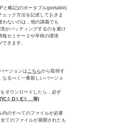
Pと略記)のポータブル(portable)
チェック方法を記述しておきま
使わないのは，他の講義でも
環境がバッティングするのを避け
情報セミナー２や卒研の環境
ができます。
最新バージョンは
こちら
から取得す
，なるべく一番新しいバージョ
XXX.exe”をダウンロードしたら，必ず
D:\, E:\, …等)
ル内のすべてのファイルが必要
ダ内に全てのファイルが展開されたも