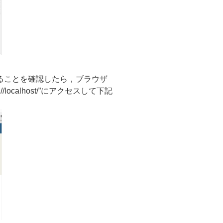
していることを確認したら，ブラウザ
://localhost/”にアクセスして下記