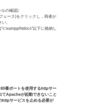
ールの確認)
インターフェース)をクリックし，両者が
さい。
\xampp/htdocs”以下に格納し
から80番ポートを使用するhttpサー
てApacheが起動できないこと
httpサービスを止める必要が