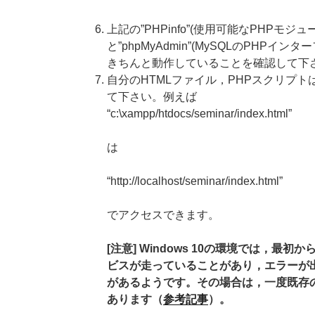
上記の”PHPinfo”(使用可能なPHPモジュ
と”phpMyAdmin”(MySQLのPHP
きちんと動作していることを確認して下
自分のHTMLファイル，PHPスクリプトは”c:
て下さい。例えば
“c:\xampp/htdocs/seminar/index.html”
は
“http://localhost/seminar/index.html”
でアクセスできます。
[注意] Windows 10の環境では，最初
ビスが走っていることがあり，エラーが出
があるようです。その場合は，一度既存の
あります（
参考記事
）。