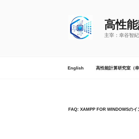
コ
ン
テ
高性能
ン
ツ
主宰：幸谷智紀
へ
ス
キ
ッ
English
高性能計算研究室（
プ
FAQ: XAMPP FOR WINDOWS