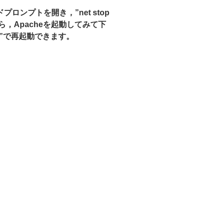
ンプトを開き，”net stop
から，Apacheを起動してみて下
http”で再起動できます。