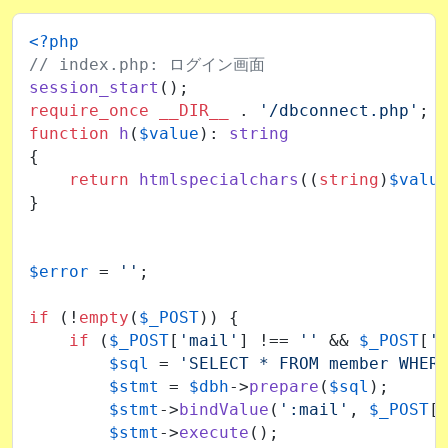
<?php
// index.php: ログイン画面
session_start
require_once
__DIR__
 . 
'/dbconnect.php'
function
h
(
$value
): 
string
{

return
htmlspecialchars
((
string
)
$valu
}

$error
 = 
''
;

if
 (!
empty
(
$_POST
)) {

if
 (
$_POST
[
'mail'
] !== 
''
 && 
$_POST
[
'
$sql
 = 
'SELECT * FROM member WHER
$stmt
 = 
$dbh
->
prepare
(
$sql
);

$stmt
->
bindValue
(
':mail'
, 
$_POST
[
$stmt
->
execute
();
