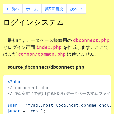
← 前へ
ホーム
第5章目次
次へ →
ログインシステム
最初に，データベース接続用の
dbconnect.php
とログイン画面
を作成します。ここで
index.php
はまだ
は使いません。
common/common.php
source_dbconnect/dbconnect.php
<?php
// dbconnect.php
// 第5章前半で使用するPDO版データベース接続ファイ
$dsn
 = 
'mysql:host=localhost;dbname=chall
$user
 = 
'root'