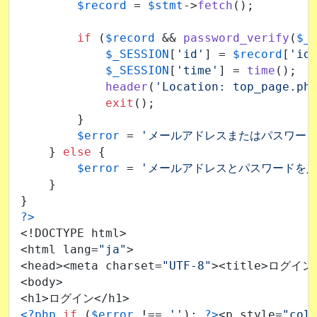
$record
 = 
$stmt
->
fetch
();

if
 (
$record
 && 
password_verify
(
$_
$_SESSION
[
'id'
] = 
$record
[
'id
$_SESSION
[
'time'
] = 
time
();

header
(
'Location: top_page.ph
exit
();

        }

$error
 = 
'メールアドレスまたはパスワード
    } 
else
 {

$error
 = 
'メールアドレスとパスワードを入
    }

?>
<!DOCTYPE html>

<html lang=
"ja"
>

<head><meta charset=
"UTF-8"
><title>ログイン</
<body>

<?php
if
 (
$error
 !== 
''
): 
?>
<p style=
"col