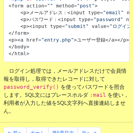
<form action=
""
 method=
"post"
>

    <p>メールアドレス：<input type=
"email"
 na
    <p>パスワード：<input type=
"password"
 na
    <p><input type=
"submit"
 value=
"ログイン
</form>

<p><a href=
"entry.php"
>ユーザー登録</a></p>

</body>

ログイン処理では，メールアドレスだけで会員情
報を取得し，取得できたレコードに対して
を使ってパスワードを照合
password_verify()
します。SQL文にはプレースホルダ
を使い，
:mail
利用者が入力した値をSQL文字列へ直接連結しませ
ん。
← 前へ
ホーム
第5章目次
次へ →