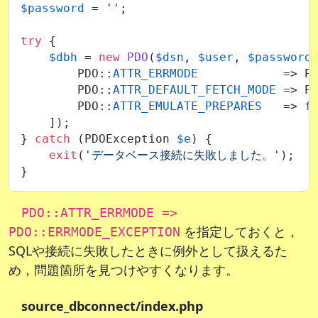
$password
 = 
''
;

try
 {

$dbh
 = 
new
PDO
(
$dsn
, 
$user
, 
$password
,
        PDO::
ATTR_ERRMODE
            => P
        PDO::
ATTR_DEFAULT_FETCH_MODE
 => P
        PDO::
ATTR_EMULATE_PREPARES
   => 
f
    ]);

} 
catch
 (PDOException 
$e
) {

exit
(
'データベース接続に失敗しました。'
);

PDO::ATTR_ERRMODE =>
を指定しておくと，
PDO::ERRMODE_EXCEPTION
SQLや接続に失敗したときに例外として扱えるた
め，問題箇所を見つけやすくなります。
source_dbconnect/index.php