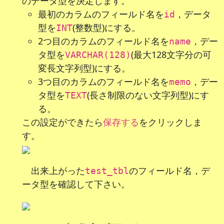
のデータ型を決定します。
最初のカラムのフィールド名を
，データ
id
型を
(整数型)にする。
INT
2つ目のカラムのフィールド名を
，デー
name
タ型を
(最大128文字分の可
VARCHAR(128)
変長文字列型)にする。
3つ目のカラムのフィールド名を
，デー
memo
タ型を
(長さ制限のない文字列型)にす
TEXT
る。
この設定ができたら
をクリックしま
保存する
す。
出来上がった
のフィールド名，デ
test_tbl
ータ型を確認して下さい。